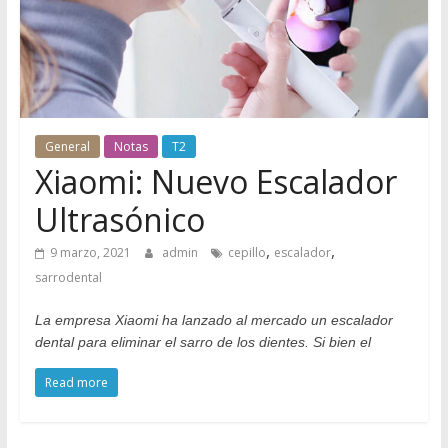
Odontología
en
Internet
General
Notas
T2
Xiaomi: Nuevo Escalador
Ultrasónico
,
,
9 marzo, 2021
admin
cepillo
escalador
sarrodental
La empresa Xiaomi ha lanzado al mercado un escalador
dental para eliminar el sarro de los dientes. Si bien el
Read more