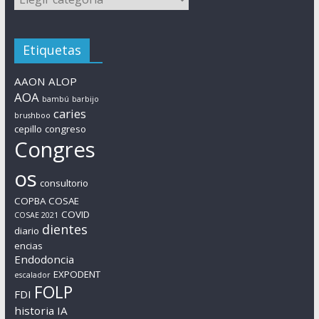
Etiquetas
AAON
ALOP
AOA
bambú
barbijo
caries
brushboo
cepillo
congreso
Congres
os
consultorio
COPBA
COSAE
COVID
COSAE 2021
dientes
diario
encias
Endodoncia
EXPODENT
escalador
FOLP
FDI
historia
IA