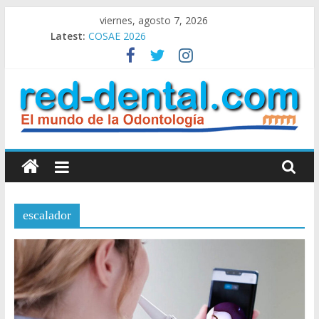
Skip
viernes, agosto 7, 2026
to
Latest:
COSAE 2026
content
Congreso de Invierno SAO 2026
Clasificados Ofrecidos
Clasificados Pedidos
Clasificados: Alquiler – Compra – Venta
RED
DENTAL
escalador
Red
Dental
el
Mundo
de
la