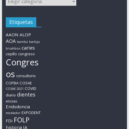
Etiquetas
AAON
ALOP
AOA
bambú
barbijo
caries
brushboo
cepillo
congreso
Congres
os
consultorio
COPBA
COSAE
COVID
COSAE 2021
dientes
diario
encias
Endodoncia
EXPODENT
escalador
FOLP
FDI
historia
IA