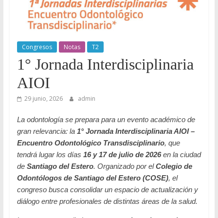
Odontología
en
Internet
Congresos
Notas
T2
1° Jornada Interdisciplinaria
AIOI
29 junio, 2026
admin
La odontología se prepara para un evento académico de
gran relevancia: la
1° Jornada Interdisciplinaria AIOI –
Encuentro Odontológico Transdisciplinario
, que
tendrá lugar los días
16 y 17 de julio de 2026
en la ciudad
de
Santiago del Estero
. Organizado por el
Colegio de
Odontólogos de Santiago del Estero (COSE)
, el
congreso busca consolidar un espacio de actualización y
diálogo entre profesionales de distintas áreas de la salud.