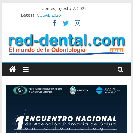
Skip
viernes, agosto 7, 2026
to
Latest:
COSAE 2026
content
Clasificados Ofrecidos
Congreso de Invierno SAO 2026
Clasificados Pedidos
Clasificados: Alquiler – Compra – Venta
RED
DENTAL
Red
Dental
el
Mundo
de
la