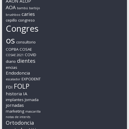
AAON
ALOP
AOA
bambú
barbijo
caries
brushboo
cepillo
congreso
Congres
os
consultorio
COPBA
COSAE
COVID
COSAE 2021
dientes
diario
encias
Endodoncia
EXPODENT
escalador
FOLP
FDI
historia
IA
implantes
Jornada
jornadas
marketing
mascarilla
notas de interés
Ortodoncia