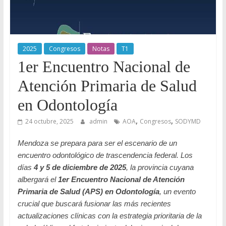
Odontología
en
Internet
2025
Congresos
Notas
T1
1er Encuentro Nacional de
Atención Primaria de Salud
en Odontología
,
,
24 octubre, 2025
admin
AOA
Congresos
SODYMD
Mendoza se prepara para ser el escenario de un
encuentro odontológico de trascendencia federal. Los
días
4 y 5 de diciembre de 2025
, la provincia cuyana
albergará el
1er Encuentro Nacional de Atención
Primaria de Salud (APS) en Odontología
, un evento
crucial que buscará fusionar las más recientes
actualizaciones clínicas con la estrategia prioritaria de la