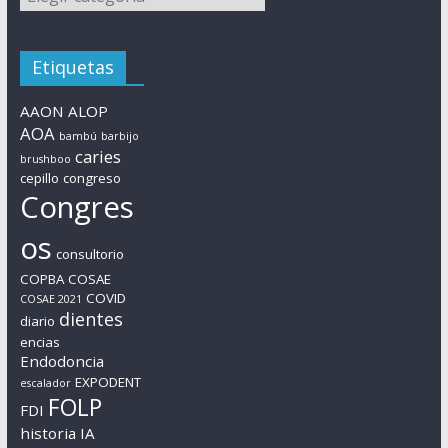
Etiquetas
AAON
ALOP
AOA
bambú
barbijo
caries
brushboo
cepillo
congreso
Congres
os
consultorio
COPBA
COSAE
COVID
COSAE 2021
dientes
diario
encias
Endodoncia
EXPODENT
escalador
FOLP
FDI
historia
IA