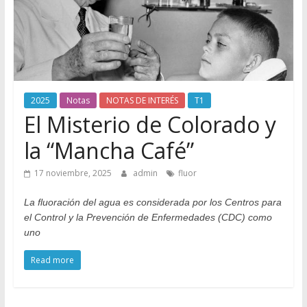
Odontología
en
Internet
2025
Notas
NOTAS DE INTERÉS
T1
El Misterio de Colorado y
la “Mancha Café”
17 noviembre, 2025
admin
fluor
La fluoración del agua es considerada por los Centros para
el Control y la Prevención de Enfermedades (CDC) como
uno
Read more