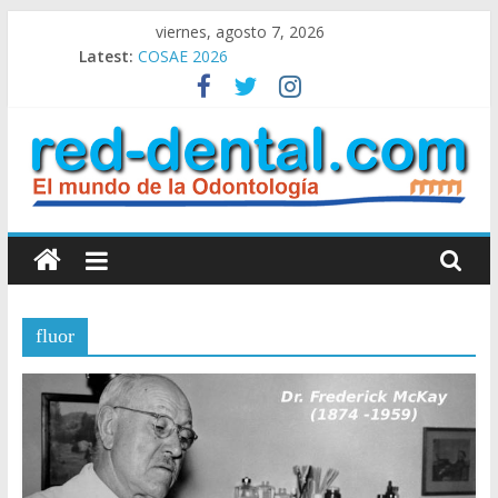
Skip
viernes, agosto 7, 2026
to
Latest:
COSAE 2026
content
Congreso de Invierno SAO 2026
Clasificados Ofrecidos
Clasificados Pedidos
Clasificados: Alquiler – Compra – Venta
RED
DENTAL
fluor
Red
Dental
el
Mundo
de
la