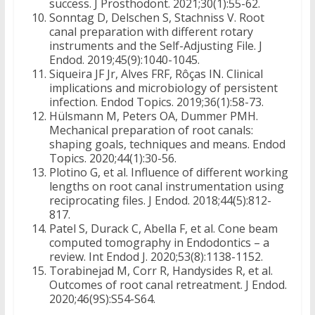
success. J Prosthodont. 2021;30(1):55-62.
Sonntag D, Delschen S, Stachniss V. Root
canal preparation with different rotary
instruments and the Self-Adjusting File. J
Endod. 2019;45(9):1040-1045.
Siqueira JF Jr, Alves FRF, Rôças IN. Clinical
implications and microbiology of persistent
infection. Endod Topics. 2019;36(1):58-73.
Hülsmann M, Peters OA, Dummer PMH.
Mechanical preparation of root canals:
shaping goals, techniques and means. Endod
Topics. 2020;44(1):30-56.
Plotino G, et al. Influence of different working
lengths on root canal instrumentation using
reciprocating files. J Endod. 2018;44(5):812-
817.
Patel S, Durack C, Abella F, et al. Cone beam
computed tomography in Endodontics – a
review. Int Endod J. 2020;53(8):1138-1152.
Torabinejad M, Corr R, Handysides R, et al.
Outcomes of root canal retreatment. J Endod.
2020;46(9S):S54-S64.