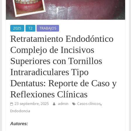
Odontología
en
Internet
2025
T2
TRABAJOS
Retratamiento Endodóntico
Complejo de Incisivos
Superiores con Tornillos
Intraradiculares Tipo
Dentatus: Reporte de Caso y
Reflexiones Clínicas
,
23 septiembre, 2025
admin
Casos clínicos
Endodoncia
Autores: