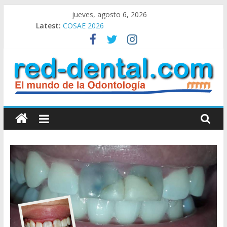
Skip
jueves, agosto 6, 2026
Clasificados: Alquiler – Compra – Venta
to
Latest:
COSAE 2026
content
Congreso de Invierno SAO 2026
Clasificados Ofrecidos
Clasificados Pedidos
RED
DENTAL
Red
Dental
el
Mundo
de
la