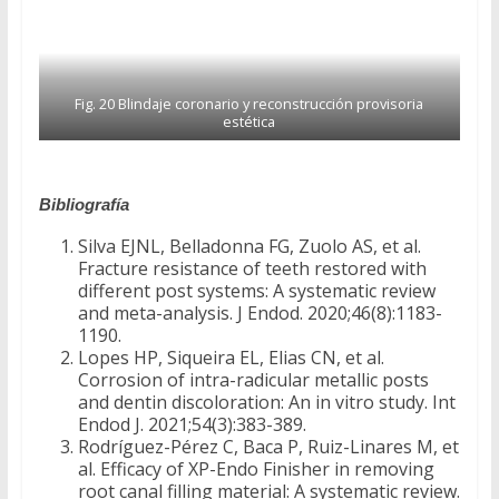
Fig. 20 Blindaje coronario y reconstrucción provisoria
estética
Bibliografía
Silva EJNL, Belladonna FG, Zuolo AS, et al.
Fracture resistance of teeth restored with
different post systems: A systematic review
and meta-analysis. J Endod. 2020;46(8):1183-
1190.
Lopes HP, Siqueira EL, Elias CN, et al.
Corrosion of intra-radicular metallic posts
and dentin discoloration: An in vitro study. Int
Endod J. 2021;54(3):383-389.
Rodríguez-Pérez C, Baca P, Ruiz-Linares M, et
al. Efficacy of XP-Endo Finisher in removing
root canal filling material: A systematic review.