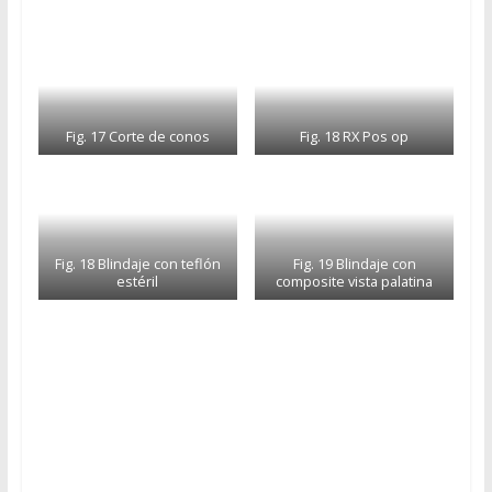
Fig. 17 Corte de conos
Fig. 18 RX Pos op
Fig. 18 Blindaje con teflón
Fig. 19 Blindaje con
estéril
composite vista palatina