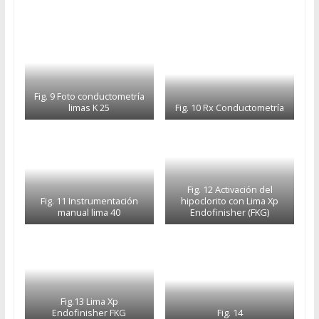
Fig. 9 Foto conductometría
limas K 25
Fig. 10 Rx Conductometría
Fig. 12 Activación del
Fig. 11 Instrumentación
hipoclorito con Lima Xp
manual lima 40
Endofinisher (FKG)
Fig.13 Lima Xp
Endofinisher FKG
Fig. 14