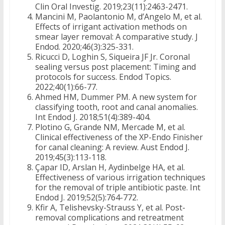
Clin Oral Investig. 2019;23(11):2463-2471.
Mancini M, Paolantonio M, d’Angelo M, et al.
Effects of irrigant activation methods on
smear layer removal: A comparative study. J
Endod. 2020;46(3):325-331.
Ricucci D, Loghin S, Siqueira JF Jr. Coronal
sealing versus post placement: Timing and
protocols for success. Endod Topics.
2022;40(1):66-77.
Ahmed HM, Dummer PM. A new system for
classifying tooth, root and canal anomalies.
Int Endod J. 2018;51(4):389-404.
Plotino G, Grande NM, Mercade M, et al.
Clinical effectiveness of the XP-Endo Finisher
for canal cleaning: A review. Aust Endod J.
2019;45(3):113-118.
Çapar ID, Arslan H, Aydinbelge HA, et al.
Effectiveness of various irrigation techniques
for the removal of triple antibiotic paste. Int
Endod J. 2019;52(5):764-772.
Kfir A, Telishevsky-Strauss Y, et al. Post-
removal complications and retreatment