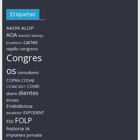
Etiquetas
AAON
ALOP
AOA
bambú
barbijo
caries
brushboo
cepillo
congreso
Congres
os
consultorio
COPBA
COSAE
COVID
COSAE 2021
dientes
diario
encias
Endodoncia
EXPODENT
escalador
FOLP
FDI
historia
IA
implantes
Jornada