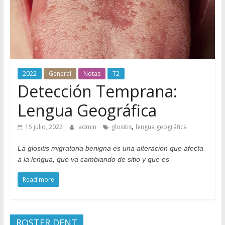
Odontología
en
Internet
2022
General
Notas
T2
Detección Temprana:
Lengua Geográfica
,
15 julio, 2022
admin
glositis
lengua geográfica
La glositis migratoria benigna es una alteración que afecta
a la lengua, que va cambiando de sitio y que es
Read more
ROSTER DENT