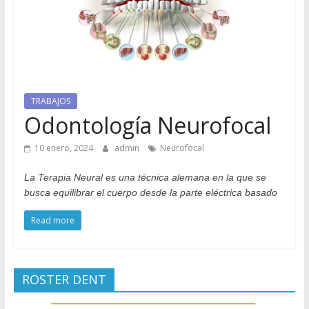
Odontología
en
Internet
TRABAJOS
Odontología Neurofocal
10 enero, 2024
admin
Neurofocal
La Terapia Neural es una técnica alemana en la que se
busca equilibrar el cuerpo desde la parte eléctrica basado
Read more
ROSTER DENT