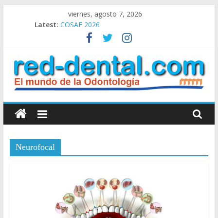
Skip
viernes, agosto 7, 2026
to
Latest:
COSAE 2026
content
Clasificados Ofrecidos
Congreso de Invierno SAO 2026
Clasificados Pedidos
Clasificados: Alquiler – Compra – Venta
RED
DENTAL
Neurofocal
Red
Dental
el
Mundo
de
la