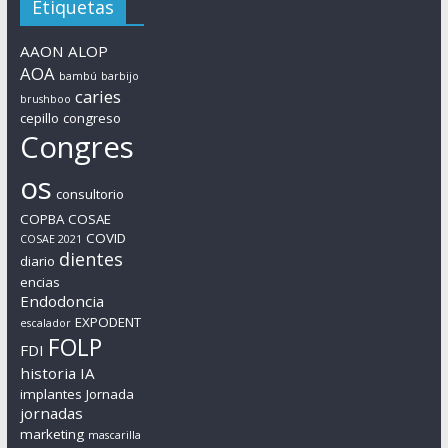
Etiquetas
AAON
ALOP
AOA
bambú
barbijo
caries
brushboo
cepillo
congreso
Congres
os
consultorio
COPBA
COSAE
COVID
COSAE 2021
dientes
diario
encias
Endodoncia
EXPODENT
escalador
FOLP
FDI
historia
IA
implantes
Jornada
jornadas
marketing
mascarilla